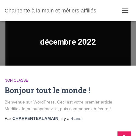
Charpente à la main et métiers affiliés
OUVRI
décembre 2022
NON CLASSÉ
Bonjour tout le monde !
Bienvenue sur WordPress. Ceci est votre premier article.
Modifiez-le ou supprimez-le, puis commencez à écrire !
Par
CHARPENTEALAMAIN
, il y a
4 ans