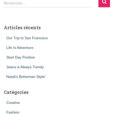
R
Rechercher…
e
c
h
e
Articles récents
r
c
Our Trip to San Francisco
h
e
Life Is Adventure
r
Start Day Positive
:
Jeans is Always Trendy
Natali’s Bohemian Style!
Catégories
Creative
Fashion