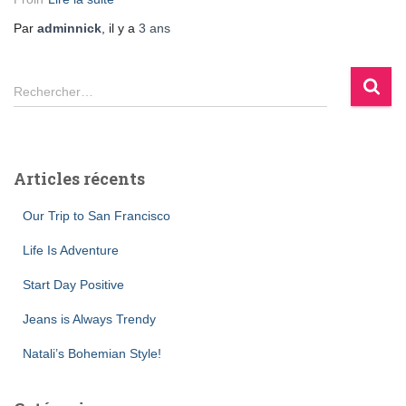
Par
adminnick
, il y a
3 ans
R
Rechercher…
e
c
h
e
Articles récents
r
c
Our Trip to San Francisco
h
e
Life Is Adventure
r
Start Day Positive
:
Jeans is Always Trendy
Natali’s Bohemian Style!