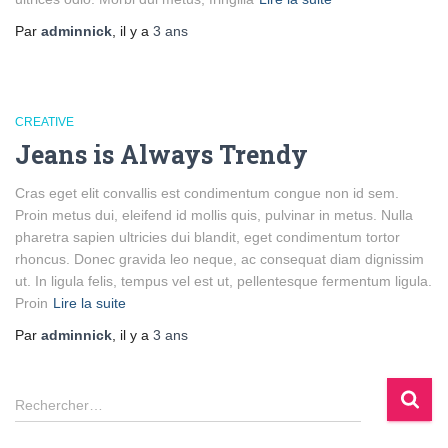
Par
adminnick
, il y a
3 ans
CREATIVE
Jeans is Always Trendy
Cras eget elit convallis est condimentum congue non id sem.
Proin metus dui, eleifend id mollis quis, pulvinar in metus. Nulla
pharetra sapien ultricies dui blandit, eget condimentum tortor
rhoncus. Donec gravida leo neque, ac consequat diam dignissim
ut. In ligula felis, tempus vel est ut, pellentesque fermentum ligula.
Proin
Lire la suite
Par
adminnick
, il y a
3 ans
R
Rechercher…
e
c