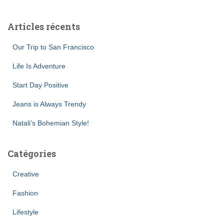
h
e
Articles récents
r
c
Our Trip to San Francisco
h
e
Life Is Adventure
r
Start Day Positive
:
Jeans is Always Trendy
Natali’s Bohemian Style!
Catégories
Creative
Fashion
Lifestyle