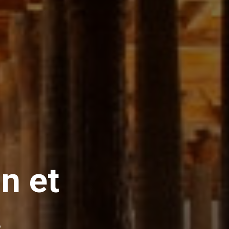
n et
s