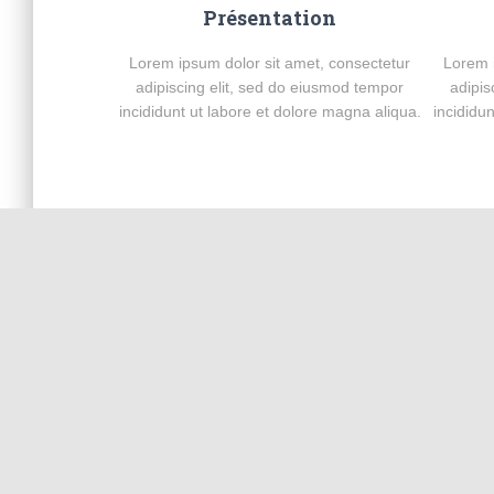
Présentation
Lorem ipsum dolor sit amet, consectetur
Lorem i
adipiscing elit, sed do eiusmod tempor
adipis
incididunt ut labore et dolore magna aliqua.
incididu
About Hestia
Need more details? Please check our full